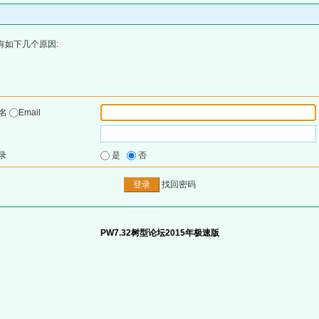
有如下几个原因:
户名
Email
录
是
否
找回密码
PW7.32树型论坛2015年极速版