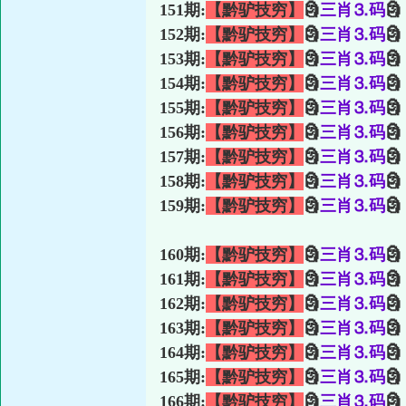
151期:
【黔驴技穷】
🗿
三肖⒊码

152期:
【黔驴技穷】
🗿
三肖⒊码

153期:
【黔驴技穷】
🗿
三肖⒊码

154期:
【黔驴技穷】
🗿
三肖⒊码

155期:
【黔驴技穷】
🗿
三肖⒊码

156期:
【黔驴技穷】
🗿
三肖⒊码

157期:
【黔驴技穷】
🗿
三肖⒊码

158期:
【黔驴技穷】
🗿
三肖⒊码

159期:
【黔驴技穷】
🗿
三肖⒊码

160期:
【黔驴技穷】
🗿
三肖⒊码

161期:
【黔驴技穷】
🗿
三肖⒊码

162期:
【黔驴技穷】
🗿
三肖⒊码

163期:
【黔驴技穷】
🗿
三肖⒊码

164期:
【黔驴技穷】
🗿
三肖⒊码

165期:
【黔驴技穷】
🗿
三肖⒊码

166期:
【黔驴技穷】
🗿
三肖⒊码
