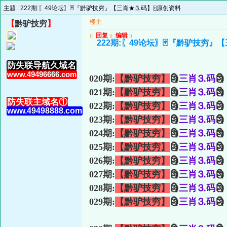
主题 :
222期:〖49论坛〗🃏『黔驴技穷』【三肖★⒊码】🀄原创资料
楼主
【
黔驴技穷
】
u
回复
u
编辑
u
222期:〖49论坛〗🃏『黔驴技穷』
防失联导航久域名
www.49496666.com
020期:
【黔驴技穷】
🗿
三肖⒊码

021期:
【黔驴技穷】
🗿
三肖⒊码

防失联主域名①
022期:
【黔驴技穷】
🗿
三肖⒊码

www.49498888.com
023期:
【黔驴技穷】
🗿
三肖⒊码

024期:
【黔驴技穷】
🗿
三肖⒊码

025期:
【黔驴技穷】
🗿
三肖⒊码

026期:
【黔驴技穷】
🗿
三肖⒊码

027期:
【黔驴技穷】
🗿
三肖⒊码

028期:
【黔驴技穷】
🗿
三肖⒊码

029期:
【黔驴技穷】
🗿
三肖⒊码
