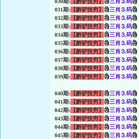
030期:
【黔驴技穷】
🗿
三肖⒊码

031期:
【黔驴技穷】
🗿
三肖⒊码

032期:
【黔驴技穷】
🗿
三肖⒊码

033期:
【黔驴技穷】
🗿
三肖⒊码

034期:
【黔驴技穷】
🗿
三肖⒊码

035期:
【黔驴技穷】
🗿
三肖⒊码

036期:
【黔驴技穷】
🗿
三肖⒊码

037期:
【黔驴技穷】
🗿
三肖⒊码

038期:
【黔驴技穷】
🗿
三肖⒊码

039期:
【黔驴技穷】
🗿
三肖⒊码

040期:
【黔驴技穷】
🗿
三肖⒊码

041期:
【黔驴技穷】
🗿
三肖⒊码

042期:
【黔驴技穷】
🗿
三肖⒊码

043期:
【黔驴技穷】
🗿
三肖⒊码

044期:
【黔驴技穷】
🗿
三肖⒊码

045期:
【黔驴技穷】
🗿
三肖⒊码
