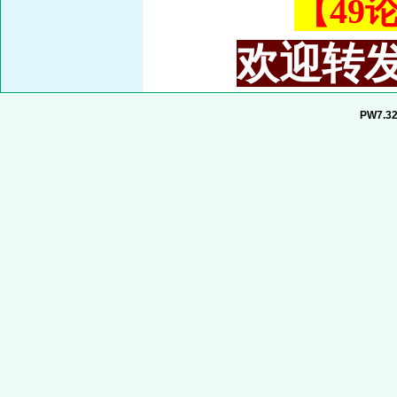
【49论
欢迎转发
PW7.