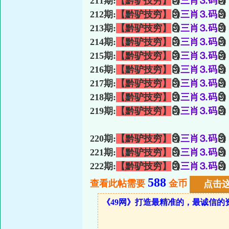
211期:
【黔驴技穷】
🗿
三肖⒊码

212期:
【黔驴技穷】
🗿
三肖⒊码

213期:
【黔驴技穷】
🗿
三肖⒊码

214期:
【黔驴技穷】
🗿
三肖⒊码

215期:
【黔驴技穷】
🗿
三肖⒊码

216期:
【黔驴技穷】
🗿
三肖⒊码

217期:
【黔驴技穷】
🗿
三肖⒊码

218期:
【黔驴技穷】
🗿
三肖⒊码

219期:
【黔驴技穷】
🗿
三肖⒊码

220期:
【黔驴技穷】
🗿
三肖⒊码

221期:
【黔驴技穷】
🗿
三肖⒊码

222期:
【黔驴技穷】
🗿
三肖⒊码
🗿
588
查看此帖需要
金币
《49网》打造最精准的，最诚信的