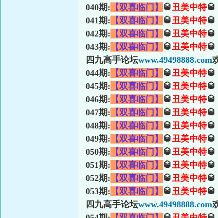
040期:
【双喜临门】
🥃
丑美中特

041期:
【双喜临门】
🥃
丑美中特

042期:
【双喜临门】
🥃
丑美中特

043期:
【双喜临门】
🥃
丑美中特

四九高手论坛
www.49498888.com
044期:
【双喜临门】
🥃
丑美中特

045期:
【双喜临门】
🥃
丑美中特

046期:
【双喜临门】
🥃
丑美中特

047期:
【双喜临门】
🥃
丑美中特

048期:
【双喜临门】
🥃
丑美中特

049期:
【双喜临门】
🥃
丑美中特

050期:
【双喜临门】
🥃
丑美中特

051期:
【双喜临门】
🥃
丑美中特

052期:
【双喜临门】
🥃
丑美中特

053期:
【双喜临门】
🥃
丑美中特

四九高手论坛
www.49498888.com
054期:
【双喜临门】
🥃
丑美中特
