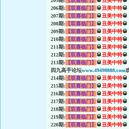
205期:
【双喜临门】
🥃
丑美中特

206期:
【双喜临门】
🥃
丑美中特

207期:
【双喜临门】
🥃
丑美中特

208期:
【双喜临门】
🥃
丑美中特

209期:
【双喜临门】
🥃
丑美中特

210期:
【双喜临门】
🥃
丑美中特

211期:
【双喜临门】
🥃
丑美中特

212期:
【双喜临门】
🥃
丑美中特

213期:
【双喜临门】
🥃
丑美中特

四九高手论坛
www.49498888.com
214期:
【双喜临门】
🥃
丑美中特

215期:
【双喜临门】
🥃
丑美中特

216期:
【双喜临门】
🥃
丑美中特

217期:
【双喜临门】
🥃
丑美中特

218期:
【双喜临门】
🥃
丑美中特

219期:
【双喜临门】
🥃
丑美中特

220期:
【双喜临门】
🥃
丑美中特
