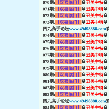
070期:
【双喜临门】
🥃
丑美中特

071期:
【双喜临门】
🥃
丑美中特

072期:
【双喜临门】
🥃
丑美中特

073期:
【双喜临门】
🥃
丑美中特

四九高手论坛
www.49498888.com
074期:
【双喜临门】
🥃
丑美中特

075期:
【双喜临门】
🥃
丑美中特

076期:
【双喜临门】
🥃
丑美中特

077期:
【双喜临门】
🥃
丑美中特

078期:
【双喜临门】
🥃
丑美中特

079期:
【双喜临门】
🥃
丑美中特

080期:
【双喜临门】
🥃
丑美中特

081期:
【双喜临门】
🥃
丑美中特

082期:
【双喜临门】
🥃
丑美中特

083期:
【双喜临门】
🥃
丑美中特

四九高手论坛
www.49498888.com
084期:
【双喜临门】
🥃
丑美中特
