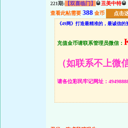
221期:
【双喜临门】
🥃
丑美中特
🥃
388
查看此帖需要
金币
《49网》打造最精准的，最诚信的
充值金币请联系管理员微信：
（
如联系不上微信，
请各位彩民牢记网址：49498888.c