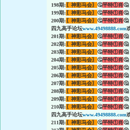
198期:
〖神彩马会〗
🤔
平特①肖

199期:
〖神彩马会〗
🤔
平特①肖

200期:
〖神彩马会〗
🤔
平特①肖

四九高手论坛
www.49498888.com
201期:
〖神彩马会〗
🤔
平特①肖

202期:
〖神彩马会〗
🤔
平特①肖

203期:
〖神彩马会〗
🤔
平特①肖

204期:
〖神彩马会〗
🤔
平特①肖

205期:
〖神彩马会〗
🤔
平特①肖

206期:
〖神彩马会〗
🤔
平特①肖

207期:
〖神彩马会〗
🤔
平特①肖

208期:
〖神彩马会〗
🤔
平特①肖

209期:
〖神彩马会〗
🤔
平特①肖

210期:
〖神彩马会〗
🤔
平特①肖

四九高手论坛
www.49498888.com
211期:
〖神彩马会〗
🤔
平特①肖
