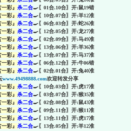
贫一彩』
杀二合
🍳〖01合.10合〗开:鼠19错
贫一彩』
杀二合
🍳〖10合.07合〗开:羊12准
贫一彩』
杀二合
🍳〖06合.03合〗开:蛇26准
贫一彩』
杀二合
🍳〖12合.05合〗开:龙27准
贫一彩』
杀二合
🍳〖02合.09合〗开:马49准
贫一彩』
杀二合
🍳〖13合.06合〗开:羊36准
贫一彩』
杀二合
🍳〖13合.07合〗开:马37准
贫一彩』
杀二合
🍳〖06合.12合〗开:牛06错
贫一彩』
杀二合
🍳〖02合.01合〗开:兔40准
坛
www.49498888.com
欢迎转发分享
贫一彩』
杀二合
🍳〖10合.03合〗开:虎17准
贫一彩』
杀二合
🍳〖03合.07合〗开:猴35准
贫一彩』
杀二合
🍳〖02合.08合〗开:鼠43准
贫一彩』
杀二合
🍳〖09合.11合〗开:猴11准
贫一彩』
杀二合
🍳〖13合.11合〗开:虎17准
贫一彩』
杀二合
🍳〖13合.05合〗开:羊12准