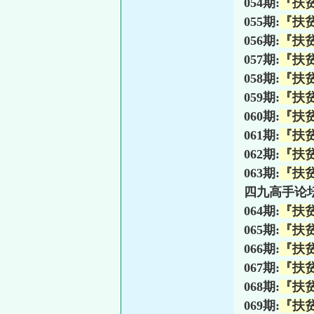
054期:
『扶
055期:
『扶
056期:
『扶
057期:
『扶
058期:
『扶
059期:
『扶
060期:
『扶
061期:
『扶
062期:
『扶
063期:
『扶
四九高手论
064期:
『扶
065期:
『扶
066期:
『扶
067期:
『扶
068期:
『扶
069期:
『扶