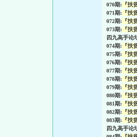
070期:
『扶
071期:
『扶
072期:
『扶
073期:
『扶
四九高手论
074期:
『扶
075期:
『扶
076期:
『扶
077期:
『扶
078期:
『扶
079期:
『扶
080期:
『扶
081期:
『扶
082期:
『扶
083期:
『扶
四九高手论
084期:
『扶