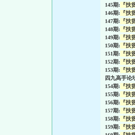
145期:
『扶
146期:
『扶
147期:
『扶
148期:
『扶
149期:
『扶
150期:
『扶
151期:
『扶
152期:
『扶
153期:
『扶
四九高手论
154期:
『扶
155期:
『扶
156期:
『扶
157期:
『扶
158期:
『扶
159期:
『扶