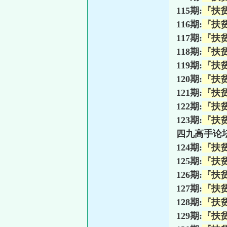
115期:
『扶
116期:
『扶
117期:
『扶
118期:
『扶
119期:
『扶
120期:
『扶
121期:
『扶
122期:
『扶
123期:
『扶
四九高手论
124期:
『扶
125期:
『扶
126期:
『扶
127期:
『扶
128期:
『扶
129期:
『扶