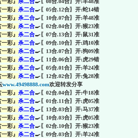
贫一彩』
杀二合
🍳〖08合.04合〗开:羊48准
贫一彩』
杀二合
🍳〖05合.12合〗开:蛇14错
贫一彩』
杀二合
🍳〖10合.07合〗开:羊48准
贫一彩』
杀二合
🍳〖02合.04合〗开:猴23准
贫一彩』
杀二合
🍳〖07合.13合〗开:鼠31准
贫一彩』
杀二合
🍳〖09合.10合〗开:鸡10准
贫一彩』
杀二合
🍳〖13合.07合〗开:狗09准
贫一彩』
杀二合
🍳〖11合.06合〗开:虎29错
贫一彩』
杀二合
🍳〖05合.01合〗开:羊24准
贫一彩』
杀二合
🍳〖12合.02合〗开:兔28准
坛
www.49498888.com
欢迎转发分享
贫一彩』
杀二合
🍳〖02合.04合〗开:牛18准
贫一彩』
杀二合
🍳〖01合.11合〗开:虎05准
贫一彩』
杀二合
🍳〖13合.03合〗开:马37准
贫一彩』
杀二合
🍳〖10合.03合〗开:虎05准
贫一彩』
杀二合
🍳〖02合.10合〗开:猴23准
贫一彩』
杀二合
🍳〖09合.03合〗开:羊24准