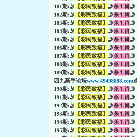
181期:🤳
【彩民致福】
🤳
杀⒈肖

182期:🤳
【彩民致福】
🤳
杀⒈肖

183期:🤳
【彩民致福】
🤳
杀⒈肖

184期:🤳
【彩民致福】
🤳
杀⒈肖

185期:🤳
【彩民致福】
🤳
杀⒈肖

186期:🤳
【彩民致福】
🤳
杀⒈肖

187期:🤳
【彩民致福】
🤳
杀⒈肖

188期:🤳
【彩民致福】
🤳
杀⒈肖

189期:🤳
【彩民致福】
🤳
杀⒈肖

四九高手论坛
www.49498888.com
190期:🤳
【彩民致福】
🤳
杀⒈肖

191期:🤳
【彩民致福】
🤳
杀⒈肖

192期:🤳
【彩民致福】
🤳
杀⒈肖

193期:🤳
【彩民致福】
🤳
杀⒈肖

194期:🤳
【彩民致福】
🤳
杀⒈肖

195期:🤳
【彩民致福】
🤳
杀⒈肖
