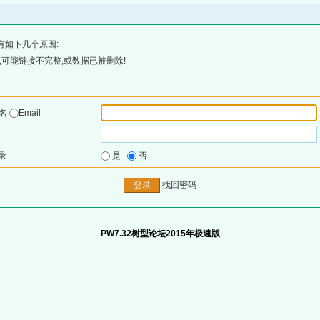
有如下几个原因:
可能链接不完整,或数据已被删除!
户名
Email
录
是
否
找回密码
PW7.32树型论坛2015年极速版