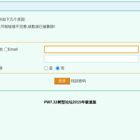
有如下几个原因:
可能链接不完整,或数据已被删除!
户名
Email
录
是
否
找回密码
PW7.32树型论坛2015年极速版