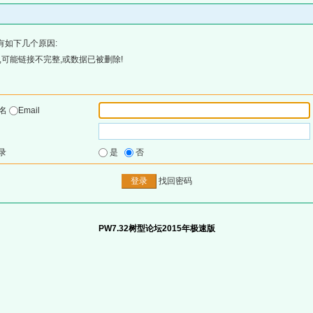
有如下几个原因:
可能链接不完整,或数据已被删除!
户名
Email
录
是
否
找回密码
PW7.32树型论坛2015年极速版