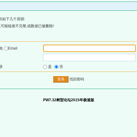
有如下几个原因:
可能链接不完整,或数据已被删除!
户名
Email
录
是
否
找回密码
PW7.32树型论坛2015年极速版