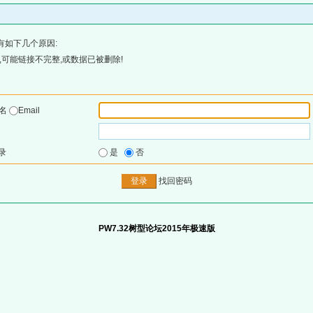
有如下几个原因:
可能链接不完整,或数据已被删除!
户名
Email
录
是
否
找回密码
PW7.32树型论坛2015年极速版