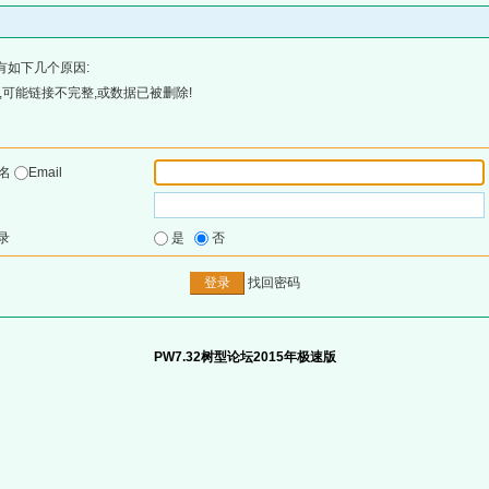
有如下几个原因:
可能链接不完整,或数据已被删除!
户名
Email
录
是
否
找回密码
PW7.32树型论坛2015年极速版