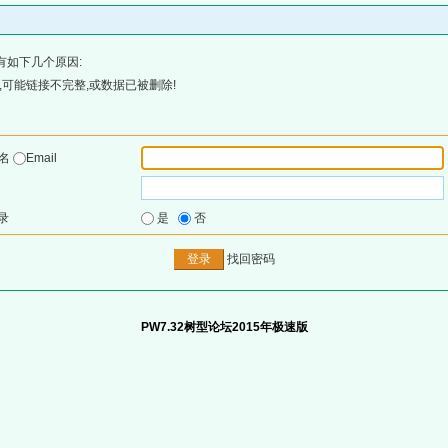
有如下几个原因:
可能链接不完整,或数据已被删除!
户名
Email
录
是
否
找回密码
PW7.32树型论坛2015年极速版