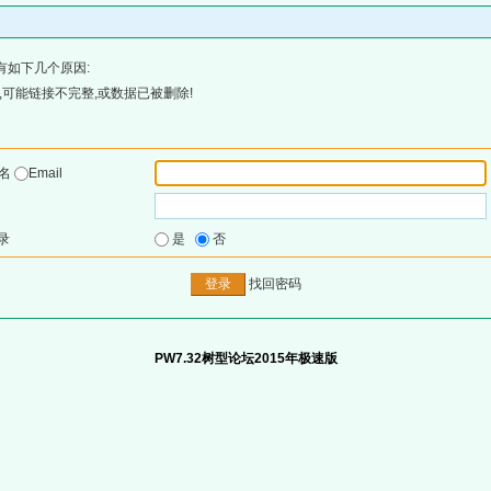
有如下几个原因:
可能链接不完整,或数据已被删除!
户名
Email
录
是
否
找回密码
PW7.32树型论坛2015年极速版