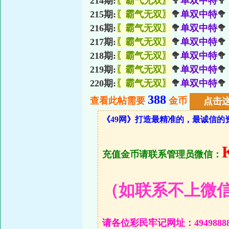
214期:
〖霸气无双〗
🥦
单双中特

215期:
〖霸气无双〗
🥦
单双中特

216期:
〖霸气无双〗
🥦
单双中特

217期:
〖霸气无双〗
🥦
单双中特

218期:
〖霸气无双〗
🥦
单双中特

219期:
〖霸气无双〗
🥦
单双中特

220期:
〖霸气无双〗
🥦
单双中特
🥦
388
查看此帖需要
金币
《49网》打造最精准的，最诚信的
充值金币请联系管理员微信：
（
如联系不上微信，
请各位彩民牢记网址：49498888.c