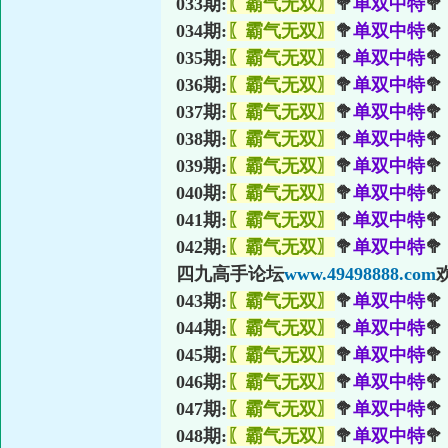
033期:
〖霸气无双〗
🥦
单双中特

034期:
〖霸气无双〗
🥦
单双中特

035期:
〖霸气无双〗
🥦
单双中特

036期:
〖霸气无双〗
🥦
单双中特

037期:
〖霸气无双〗
🥦
单双中特

038期:
〖霸气无双〗
🥦
单双中特

039期:
〖霸气无双〗
🥦
单双中特

040期:
〖霸气无双〗
🥦
单双中特

041期:
〖霸气无双〗
🥦
单双中特

042期:
〖霸气无双〗
🥦
单双中特

四九高手论坛
www.49498888.com
043期:
〖霸气无双〗
🥦
单双中特

044期:
〖霸气无双〗
🥦
单双中特

045期:
〖霸气无双〗
🥦
单双中特

046期:
〖霸气无双〗
🥦
单双中特

047期:
〖霸气无双〗
🥦
单双中特

048期:
〖霸气无双〗
🥦
单双中特
