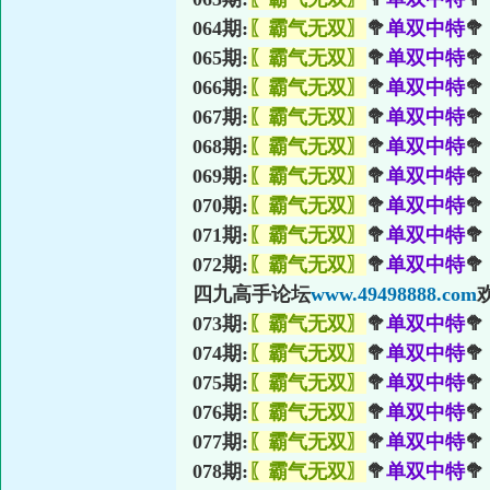
064期:
〖霸气无双〗
🥦
单双中特

065期:
〖霸气无双〗
🥦
单双中特

066期:
〖霸气无双〗
🥦
单双中特

067期:
〖霸气无双〗
🥦
单双中特

068期:
〖霸气无双〗
🥦
单双中特

069期:
〖霸气无双〗
🥦
单双中特

070期:
〖霸气无双〗
🥦
单双中特

071期:
〖霸气无双〗
🥦
单双中特

072期:
〖霸气无双〗
🥦
单双中特

四九高手论坛
www.49498888.com
073期:
〖霸气无双〗
🥦
单双中特

074期:
〖霸气无双〗
🥦
单双中特

075期:
〖霸气无双〗
🥦
单双中特

076期:
〖霸气无双〗
🥦
单双中特

077期:
〖霸气无双〗
🥦
单双中特

078期:
〖霸气无双〗
🥦
单双中特
