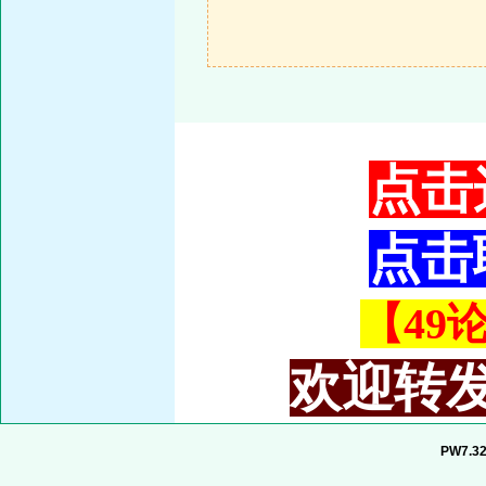
点击
点击
【49论
欢迎转发
PW7.