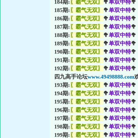
184期:
〖霸气无双〗
🥦
单双中特

185期:
〖霸气无双〗
🥦
单双中特

186期:
〖霸气无双〗
🥦
单双中特

187期:
〖霸气无双〗
🥦
单双中特

188期:
〖霸气无双〗
🥦
单双中特

189期:
〖霸气无双〗
🥦
单双中特

190期:
〖霸气无双〗
🥦
单双中特

191期:
〖霸气无双〗
🥦
单双中特

192期:
〖霸气无双〗
🥦
单双中特

四九高手论坛
www.49498888.com
193期:
〖霸气无双〗
🥦
单双中特

194期:
〖霸气无双〗
🥦
单双中特

195期:
〖霸气无双〗
🥦
单双中特

196期:
〖霸气无双〗
🥦
单双中特

197期:
〖霸气无双〗
🥦
单双中特

198期:
〖霸气无双〗
🥦
单双中特

199期:
〖霸气无双〗
🥦
单双中特
