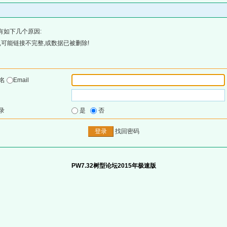
有如下几个原因:
可能链接不完整,或数据已被删除!
户名
Email
录
是
否
找回密码
PW7.32树型论坛2015年极速版