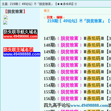
主题 :
219期:〖49论坛〗🃏『脱贫致富』【★★杀⒑码】🀄
楼主
【
脱贫致富
】
u
回复
u
编辑
u
219期:〖49论坛〗🃏『脱贫致富』【
防失联导航久域名
www.49496666.com
147期:
﹝脱贫致富﹞
⏸
杀⒑码
⏸【30
148期:
﹝脱贫致富﹞
⏸
杀⒑码
⏸【02
防失联主域名①
149期:
﹝脱贫致富﹞
⏸
杀⒑码
⏸【09
www.49498888.com
150期:
﹝脱贫致富﹞
⏸
杀⒑码
⏸【06
151期:
﹝脱贫致富﹞
⏸
杀⒑码
⏸【13
152期:
﹝脱贫致富﹞
⏸
杀⒑码
⏸【08
153期:
﹝脱贫致富﹞
⏸
杀⒑码
⏸【16
154期:
﹝脱贫致富﹞
⏸
杀⒑码
⏸【42
155期:
﹝脱贫致富﹞
⏸
杀⒑码
⏸【10
156期:
﹝脱贫致富﹞
⏸
杀⒑码
⏸【23
四九高手论坛
www.49498888.com