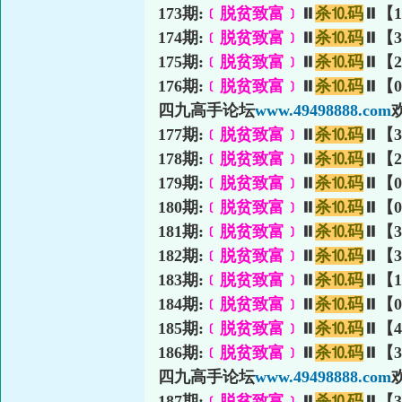
173期:
﹝脱贫致富﹞
⏸
杀⒑码
⏸【14
174期:
﹝脱贫致富﹞
⏸
杀⒑码
⏸【31
175期:
﹝脱贫致富﹞
⏸
杀⒑码
⏸【29
176期:
﹝脱贫致富﹞
⏸
杀⒑码
⏸【04
四九高手论坛
www.49498888.com
177期:
﹝脱贫致富﹞
⏸
杀⒑码
⏸【32
178期:
﹝脱贫致富﹞
⏸
杀⒑码
⏸【22
179期:
﹝脱贫致富﹞
⏸
杀⒑码
⏸【06
180期:
﹝脱贫致富﹞
⏸
杀⒑码
⏸【03
181期:
﹝脱贫致富﹞
⏸
杀⒑码
⏸【38
182期:
﹝脱贫致富﹞
⏸
杀⒑码
⏸【30
183期:
﹝脱贫致富﹞
⏸
杀⒑码
⏸【16
184期:
﹝脱贫致富﹞
⏸
杀⒑码
⏸【05
185期:
﹝脱贫致富﹞
⏸
杀⒑码
⏸【48
186期:
﹝脱贫致富﹞
⏸
杀⒑码
⏸【30
四九高手论坛
www.49498888.com
187期:
﹝脱贫致富﹞
⏸
杀⒑码
⏸【36