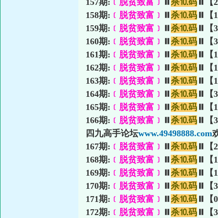
157期:
﹝脱贫致富﹞
⏸
杀⒑码
⏸【29
158期:
﹝脱贫致富﹞
⏸
杀⒑码
⏸【19
159期:
﹝脱贫致富﹞
⏸
杀⒑码
⏸【36
160期:
﹝脱贫致富﹞
⏸
杀⒑码
⏸【34
161期:
﹝脱贫致富﹞
⏸
杀⒑码
⏸【18
162期:
﹝脱贫致富﹞
⏸
杀⒑码
⏸【10
163期:
﹝脱贫致富﹞
⏸
杀⒑码
⏸【15
164期:
﹝脱贫致富﹞
⏸
杀⒑码
⏸【39
165期:
﹝脱贫致富﹞
⏸
杀⒑码
⏸【17
166期:
﹝脱贫致富﹞
⏸
杀⒑码
⏸【34
四九高手论坛
www.49498888.com
167期:
﹝脱贫致富﹞
⏸
杀⒑码
⏸【20
168期:
﹝脱贫致富﹞
⏸
杀⒑码
⏸【17
169期:
﹝脱贫致富﹞
⏸
杀⒑码
⏸【17
170期:
﹝脱贫致富﹞
⏸
杀⒑码
⏸【37
171期:
﹝脱贫致富﹞
⏸
杀⒑码
⏸【01
172期:
﹝脱贫致富﹞
⏸
杀⒑码
⏸【39