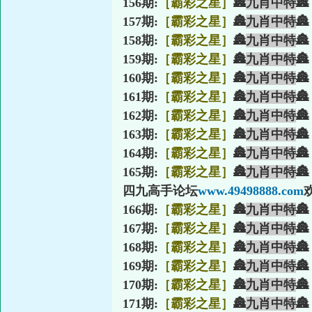
156期:
［霸彩之星］
🏯
九肖中特

157期:
［霸彩之星］
🏯
九肖中特

158期:
［霸彩之星］
🏯
九肖中特

159期:
［霸彩之星］
🏯
九肖中特

160期:
［霸彩之星］
🏯
九肖中特

161期:
［霸彩之星］
🏯
九肖中特

162期:
［霸彩之星］
🏯
九肖中特

163期:
［霸彩之星］
🏯
九肖中特

164期:
［霸彩之星］
🏯
九肖中特

165期:
［霸彩之星］
🏯
九肖中特

四九高手论坛
www.49498888.com
166期:
［霸彩之星］
🏯
九肖中特

167期:
［霸彩之星］
🏯
九肖中特

168期:
［霸彩之星］
🏯
九肖中特

169期:
［霸彩之星］
🏯
九肖中特

170期:
［霸彩之星］
🏯
九肖中特

171期:
［霸彩之星］
🏯
九肖中特
