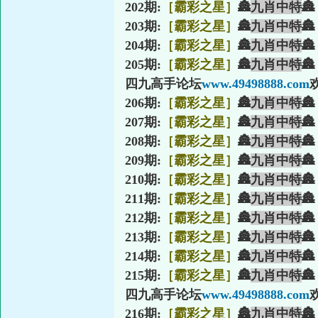
202期:
［霸彩之星］
🏯
九肖中特

203期:
［霸彩之星］
🏯
九肖中特

204期:
［霸彩之星］
🏯
九肖中特

205期:
［霸彩之星］
🏯
九肖中特

四九高手论坛
www.49498888.com
206期:
［霸彩之星］
🏯
九肖中特

207期:
［霸彩之星］
🏯
九肖中特

208期:
［霸彩之星］
🏯
九肖中特

209期:
［霸彩之星］
🏯
九肖中特

210期:
［霸彩之星］
🏯
九肖中特

211期:
［霸彩之星］
🏯
九肖中特

212期:
［霸彩之星］
🏯
九肖中特

213期:
［霸彩之星］
🏯
九肖中特

214期:
［霸彩之星］
🏯
九肖中特

215期:
［霸彩之星］
🏯
九肖中特

四九高手论坛
www.49498888.com
216期:
［霸彩之星］
🏯
九肖中特
