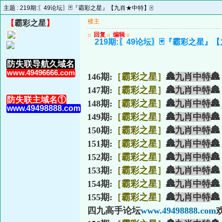
主题 :
219期:〖49论坛〗🃏『霸彩之星』【九肖★中特】🀄
楼主
【
霸彩之星
】
u
回复
u
编辑
u
219期:〖49论坛〗🃏『霸彩之星』【
防失联导航久域名
www.49496666.com
146期:
［霸彩之星］
🏯
九肖中特

147期:
［霸彩之星］
🏯
九肖中特

防失联主域名①
148期:
［霸彩之星］
🏯
九肖中特

www.49498888.com
149期:
［霸彩之星］
🏯
九肖中特

150期:
［霸彩之星］
🏯
九肖中特

151期:
［霸彩之星］
🏯
九肖中特

152期:
［霸彩之星］
🏯
九肖中特

153期:
［霸彩之星］
🏯
九肖中特

154期:
［霸彩之星］
🏯
九肖中特

155期:
［霸彩之星］
🏯
九肖中特

四九高手论坛
www.49498888.com