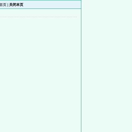
首页
|
关闭本页