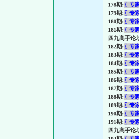
178期:
〖专
179期:
〖专
180期:
〖专
181期:
〖专
四九高手论
182期:
〖专
183期:
〖专
184期:
〖专
185期:
〖专
186期:
〖专
187期:
〖专
188期:
〖专
189期:
〖专
190期:
〖专
191期:
〖专
四九高手论
192期:
〖专