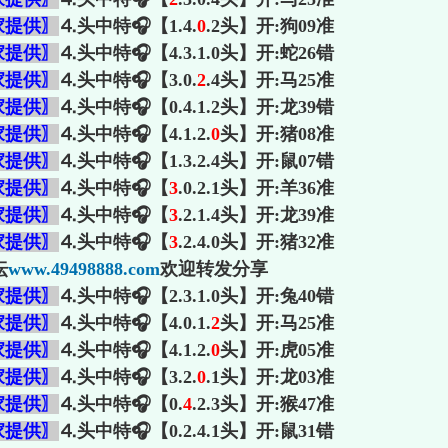
家提供〗
⒋头中特🎧【1.4.
0
.2头】开:狗09准
家提供〗
⒋头中特🎧【4.3.1.0头】开:蛇26错
家提供〗
⒋头中特🎧【3.0.
2
.4头】开:马25准
家提供〗
⒋头中特🎧【0.4.1.2头】开:龙39错
家提供〗
⒋头中特🎧【4.1.2.
0
头】开:猪08准
家提供〗
⒋头中特🎧【1.3.2.4头】开:鼠07错
家提供〗
⒋头中特🎧【
3
.0.2.1头】开:羊36准
家提供〗
⒋头中特🎧【
3
.2.1.4头】开:龙39准
家提供〗
⒋头中特🎧【
3
.2.4.0头】开:猪32准
坛
www.49498888.com
欢迎转发分享
家提供〗
⒋头中特🎧【2.3.1.0头】开:兔40错
家提供〗
⒋头中特🎧【4.0.1.
2
头】开:马25准
家提供〗
⒋头中特🎧【4.1.2.
0
头】开:虎05准
家提供〗
⒋头中特🎧【3.2.
0
.1头】开:龙03准
家提供〗
⒋头中特🎧【0.
4
.2.3头】开:猴47准
家提供〗
⒋头中特🎧【0.2.4.1头】开:鼠31错