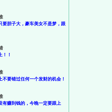
6准
只要胆子大，豪车美女不是梦，跟
5错
上！！
4准
上不要错过任何一个发财的机会！
4准
没有赚到钱的，今晚一定要跟上