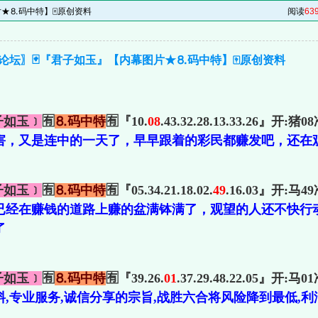
片★⒏码中特】🀄原创资料
阅读
63
49论坛〗🃏『君子如玉』【内幕图片★⒏码中特】🀄原创资料
子如玉﹞
🈶
⒏码中特
🈶『10.
08
.43.32.28.13.33.26』开:猪0
害，又是连中的一天了，早早跟着的彩民都赚发吧，还在
子如玉﹞
🈶
⒏码中特
🈶『05.34.21.18.02.
49
.16.03』开:马4
已经在赚钱的道路上赚的盆满钵满了，观望的人还不快行
了
子如玉﹞
🈶
⒏码中特
🈶『39.26.
01
.37.29.48.22.05』开:马0
,专业服务,诚信分享的宗旨,战胜六合将风险降到最低,