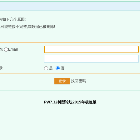
有如下几个原因:
可能链接不完整,或数据已被删除!
户名
Email
录
是
否
找回密码
PW7.32树型论坛2015年极速版