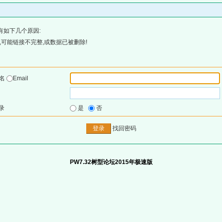
有如下几个原因:
可能链接不完整,或数据已被删除!
户名
Email
录
是
否
找回密码
PW7.32树型论坛2015年极速版